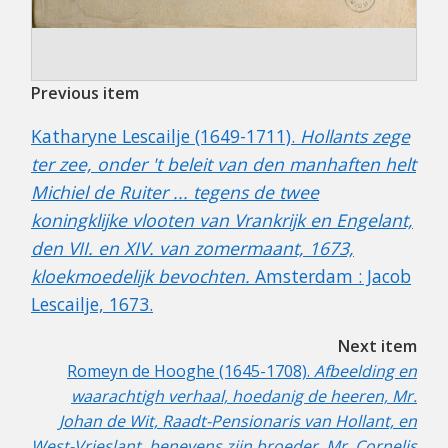
Previous item
Katharyne Lescailje (1649-1711).
Hollants zege
ter zee, onder 't beleit van den manhaften helt
Michiel de Ruiter ... tegens de twee
koningklijke vlooten van Vrankrijk en Engelant,
den VII. en XIV. van zomermaant, 1673,
kloekmoedelijk bevochten.
Amsterdam : Jacob
Lescailje, 1673.
Next item
Romeyn de Hooghe (1645-1708).
Afbeelding en
waarachtigh verhaal, hoedanig de heeren, Mr.
Johan de Wit, Raadt-Pensionaris van Hollant, en
West-Vrieslant, benevens zijn broeder, Mr. Cornelis