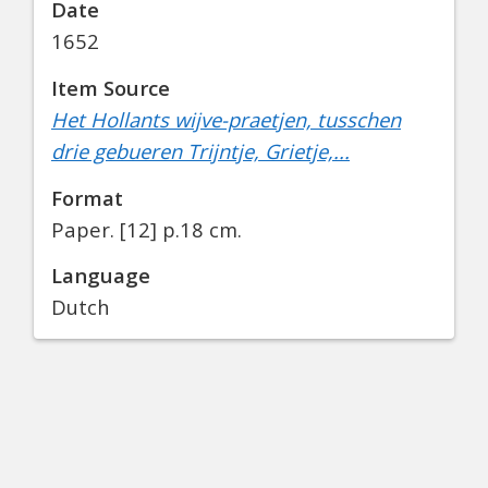
Date
1652
Item Source
Het Hollants wijve-praetjen, tusschen
drie gebueren Trijntje, Grietje,...
Format
Paper.
[12] p.18 cm.
Language
Dutch