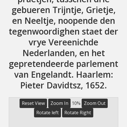
gebueren Trijntje, Grietje,
en Neeltje, noopende den
tegenwoordighen staet der
vrye Vereenichde
Nederlanden, en het
gepretendeerde parlement
van Engelandt. Haarlem:
Pieter Davidtsz, 1652.
Reset View
Zoom In
10%
Zoom Out
Rotate left
Rotate Right