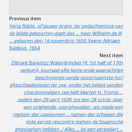
Previous item
Veria fidelis, of lauwer-krans, ter gedachtenisse van
de blijde geboorten-dagh des ... heer Wilhelm de III
... geboren den 14 novembris 1650.
Veere:
Adriaen
Baldeus, 1664
Next item
Zibrant Barentsz Waterdrincker (fl. 1st half of 17th
century).
Iournael ofte korte ende waerachtige
beschryvinge vande vooornaemste [sic]
gheschiedenissen ter zee, onder het beleyt vanden
cloeckmoedigen zee-helt Marten H. Tromp ...
zedert den 29 april 1639, tot den 28 octob. daer
aen volghende, voorghevallen : als mede een
register der capiteynen ... namen der schepen die
inde eerste rescontre teghen de Spaensche
gheslaghen hebben. / Alles ... by een vergadert ...