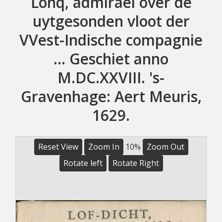
Lonq, admirael over de
uytgesonden vloot der
VVest-Indische compagnie
... Geschiet anno
M.DC.XXVIII. 's-
Gravenhage: Aert Meuris,
1629.
Reset View
Zoom In
10%
Zoom Out
Rotate left
Rotate Right