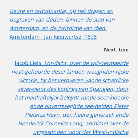
Keure en ordonnantie, op het dragen en
begraven van doden, binnen de stad van
Amsterdam, en de jurisdictie van dien.
Amsterdam : Jan Rieuwertsz, 1696
Next item
Jacob Liefs.
Lof-dicht, over de wijt-vermaerde
noyt-gehoorde deser landen vreughden-rijcke
victorie, by het veroveren vande schatriicke
silver-vloot des konings van Spangien, door
het manhaftelijck beleydt vande seer kloecke
ende onvertsaeghde zee-helden Pieter
Pietersz Heyn, den heere generael: ende
Henderick Cornelisz Lonq, admirael over de
uytgesonden vloot der VVest-Indische