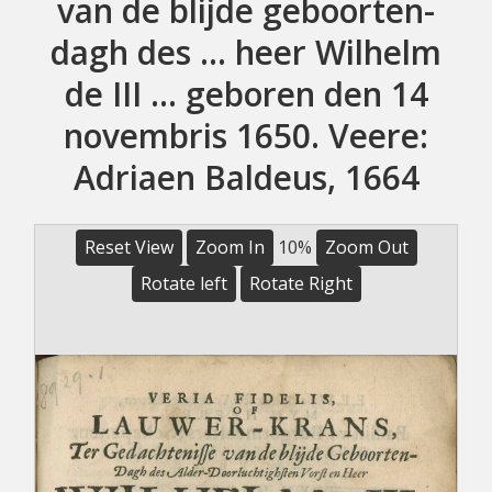
van de blijde geboorten-
dagh des ... heer Wilhelm
de III ... geboren den 14
novembris 1650. Veere:
Adriaen Baldeus, 1664
Reset View
Zoom In
10%
Zoom Out
Rotate left
Rotate Right