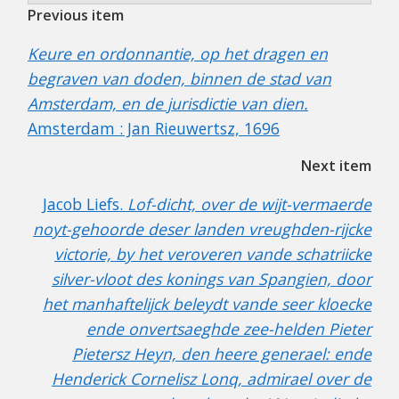
Previous item
Keure en ordonnantie, op het dragen en
begraven van doden, binnen de stad van
Amsterdam, en de jurisdictie van dien.
Amsterdam : Jan Rieuwertsz, 1696
Next item
Jacob Liefs.
Lof-dicht, over de wijt-vermaerde
noyt-gehoorde deser landen vreughden-rijcke
victorie, by het veroveren vande schatriicke
silver-vloot des konings van Spangien, door
het manhaftelijck beleydt vande seer kloecke
ende onvertsaeghde zee-helden Pieter
Pietersz Heyn, den heere generael: ende
Henderick Cornelisz Lonq, admirael over de