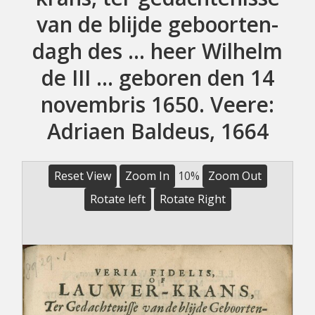
van de blijde geboorten-
dagh des ... heer Wilhelm
de III ... geboren den 14
novembris 1650. Veere:
Adriaen Baldeus, 1664
Reset View
Zoom In
10%
Zoom Out
Rotate left
Rotate Right